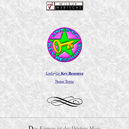
2
Key Resource
Links
Go
Norse Topic
D
as Können ist des Dürfens Mass