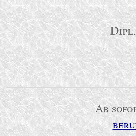
Dipl
Ab sofor
beru